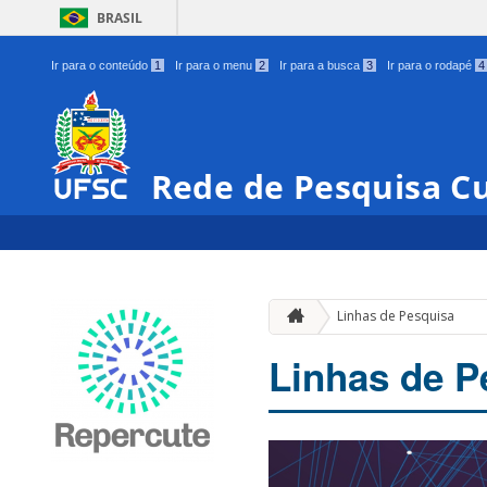
BRASIL
Ir para o conteúdo
1
Ir para o menu
2
Ir para a busca
3
Ir para o rodapé
4
Rede de Pesquisa Cu
Linhas de Pesquisa
Linhas de P