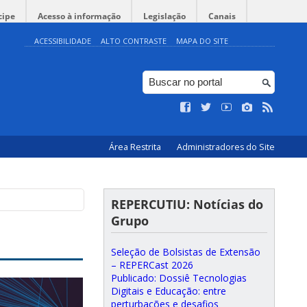
cipe
Acesso à informação
Legislação
Canais
ACESSIBILIDADE
ALTO CONTRASTE
MAPA DO SITE
Área Restrita
Administradores do Site
REPERCUTIU: Notícias do
Grupo
Seleção de Bolsistas de Extensão
– REPERCast 2026
Publicado: Dossiê Tecnologias
Digitais e Educação: entre
perturbações e desafios