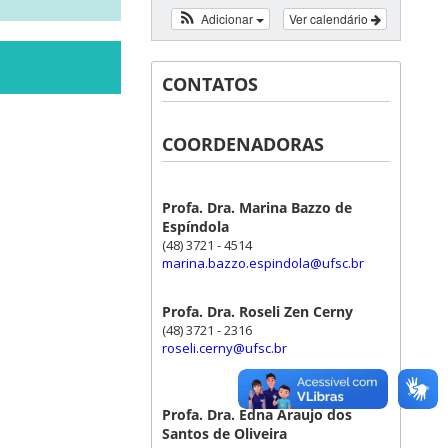
Adicionar
Ver calendário
CONTATOS
COORDENADORAS
Profa. Dra. Marina Bazzo de
Espíndola
(48) 3721 - 4514
marina.bazzo.espindola@ufsc.br
Profa. Dra. Roseli Zen Cerny
(48) 3721 - 2316
roseli.cerny@ufsc.br
Profa. Dra. Edna Araujo dos
Santos de Oliveira