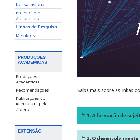
Nossa história
Projetos em
Andamento
Linhas de Pesquisa
Membros
PRODUÇÕES
ACADÊMICAS
Produções
Acadêmicas
Saiba mais sobre as linhas 
Recomendações
Publicações do
REPERCUTE pelo
Zotero
1. A formação de sujei
EXTENSÃO
2. O desenvolvimento 