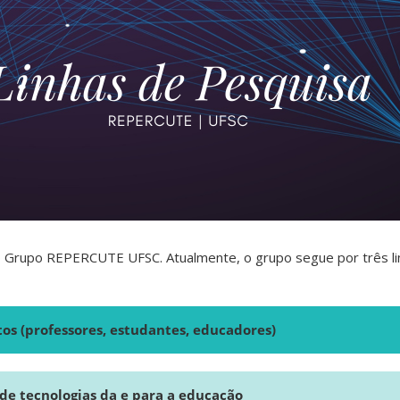
do Grupo REPERCUTE UFSC. Atualmente, o grupo segue por três li
tos (professores, estudantes, educadores)
de tecnologias da e para a educação