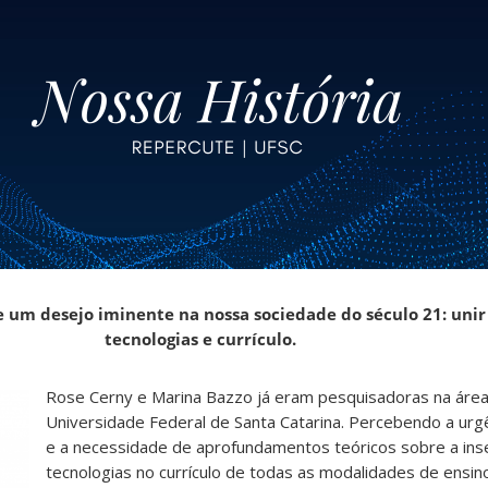
 um desejo iminente na nossa sociedade do século 21: unir
tecnologias e currículo.
Rose Cerny e Marina Bazzo já eram pesquisadoras na áre
Universidade Federal de Santa Catarina. Percebendo a urg
e a necessidade de aprofundamentos teóricos sobre a ins
tecnologias no currículo de todas as modalidades de ensin