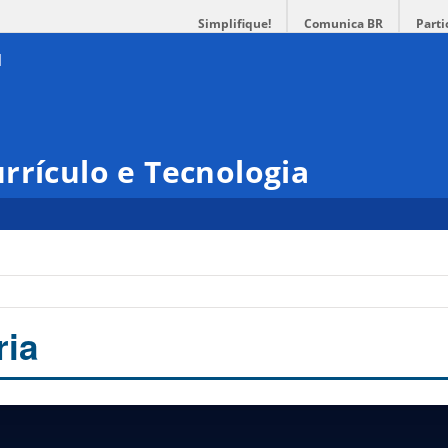
Simplifique!
Comunica BR
Parti
rrículo e Tecnologia
ria