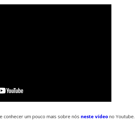
e conhecer um pouco mais sobre nós
neste vídeo
no Youtube.