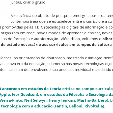
juntas, criar o grupo.
A relevância do objeto de pesquisa emerge a partir da te
contemporânea que se estabelece entre o currículo e a cultu
s promovidas pelas TDIC (tecnologias digitais de informação e c
 organizam em rede, novos modos de aprender e ensinar, novas 
ssos de formação e autoformação. Além disso, voltamos o
olhar
de estudo necessário aos currículos em tempos de cultura d
íderes, os orientandos de doutorado, mestrado e iniciação cientí
cava a nova era da educação, submersa nas novas tecnologias digit
ntes, cada um desenvolvendo sua pesquisa individual e ajudando
ancorada em estudos da teoria crítica no campo curricula
pple, Ivor Goodson), em estudos da Filosofia e Sociologia d
Vieira-Pinto, Neil Selwyn, Henry Jenkins, Martín-Barbero),
 tecnologia com a educação (Fantin, Belloni, Rivoltella).