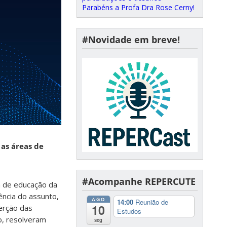
Parabéns a Profa Dra Rose Cerny!
#Novidade em breve!
 as áreas de
#Acompanhe REPERCUTE
a de educação da
ência do assunto,
AGO
14:00
Reunião de
10
erção das
Estudos
o, resolveram
seg