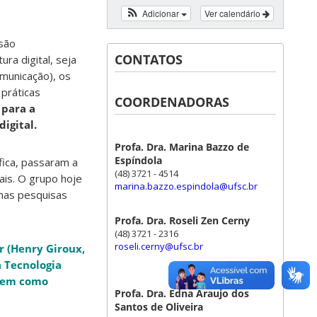
Adicionar
Ver calendário
nsão
CONTATOS
ra digital, seja
omunicação), os
práticas
COORDENADORAS
 para a
igital.
Profa. Dra. Marina Bazzo de
Espíndola
fica, passaram a
(48) 3721 - 4514
ais. O grupo hoje
marina.bazzo.espindola@ufsc.br
 nas pesquisas
Profa. Dra. Roseli Zen Cerny
(48) 3721 - 2316
roseli.cerny@ufsc.br
r (Henry Giroux,
a Tecnologia
 bem como
Profa. Dra. Edna Araujo dos
Santos de Oliveira