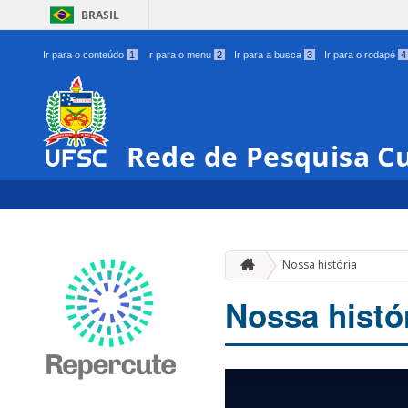
BRASIL
Ir para o conteúdo
1
Ir para o menu
2
Ir para a busca
3
Ir para o rodapé
4
Rede de Pesquisa Cu
Nossa história
Nossa histó