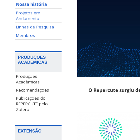
Nossa história
Projetos em
Andamento
Linhas de Pesquisa
Membros
PRODUÇÕES
ACADÊMICAS
Produções
Acadêmicas
O Repercute surgiu de
Recomendações
Publicações do
REPERCUTE pelo
Zotero
EXTENSÃO