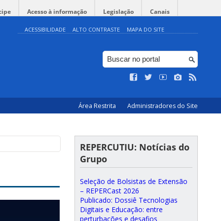
cipe
Acesso à informação
Legislação
Canais
ACESSIBILIDADE
ALTO CONTRASTE
MAPA DO SITE
Área Restrita
Administradores do Site
REPERCUTIU: Notícias do
Grupo
Seleção de Bolsistas de Extensão
– REPERCast 2026
Publicado: Dossiê Tecnologias
Digitais e Educação: entre
perturbações e desafios