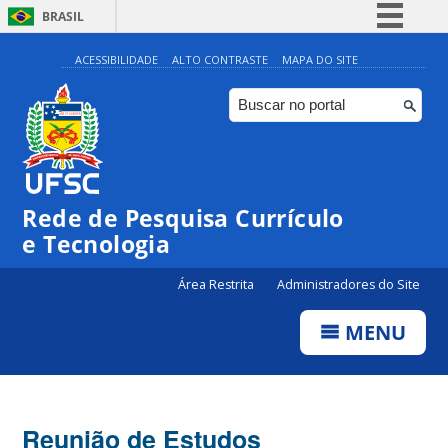
BRASIL
Simplifique!
ACESSIBILIDADE
ALTO CONTRASTE
MAPA DO SITE
Comunica BR
Participe
Acesso à informação
Legislação
Rede de Pesquisa Currículo
Canais
e Tecnologia
Área Restrita
Administradores do Site
MENU
Reunião de Estudos