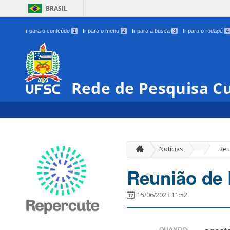
BRASIL
Ir para o conteúdo
1
Ir para o menu
2
Ir para a busca
3
Ir para o rodapé
4
Rede de Pesquisa Cu
»
Notícias
Reu
Reunião de
15/06/2023 11:52
QUANDO: