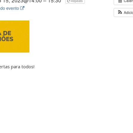
o 15, 2023@14:00 – 15:30
Cale
Repeats
 do evento
Adici
rtas para todos!