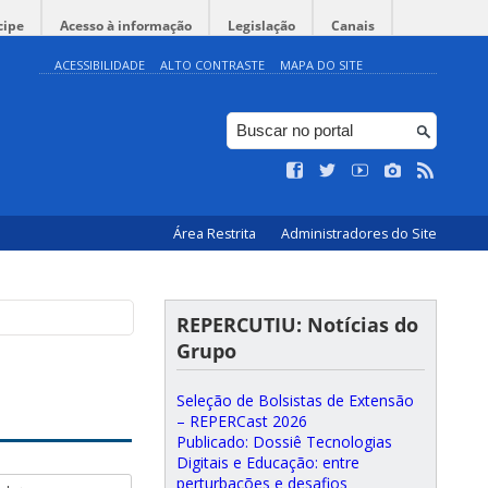
cipe
Acesso à informação
Legislação
Canais
ACESSIBILIDADE
ALTO CONTRASTE
MAPA DO SITE
Área Restrita
Administradores do Site
REPERCUTIU: Notícias do
Grupo
Seleção de Bolsistas de Extensão
– REPERCast 2026
Publicado: Dossiê Tecnologias
Digitais e Educação: entre
perturbações e desafios