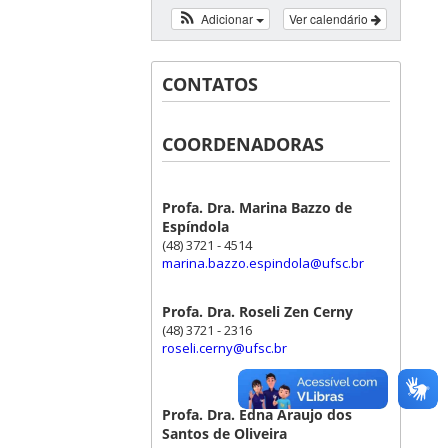
Adicionar
Ver calendário
CONTATOS
COORDENADORAS
Profa. Dra. Marina Bazzo de
Espíndola
(48) 3721 - 4514
marina.bazzo.espindola@ufsc.br
Profa. Dra. Roseli Zen Cerny
(48) 3721 - 2316
roseli.cerny@ufsc.br
Profa. Dra. Edna Araujo dos
Santos de Oliveira