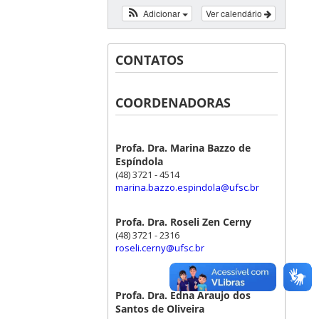
Adicionar
Ver calendário
CONTATOS
COORDENADORAS
Profa. Dra. Marina Bazzo de
Espíndola
(48) 3721 - 4514
marina.bazzo.espindola@ufsc.br
Profa. Dra. Roseli Zen Cerny
(48) 3721 - 2316
roseli.cerny@ufsc.br
Profa. Dra. Edna Araujo dos
Santos de Oliveira