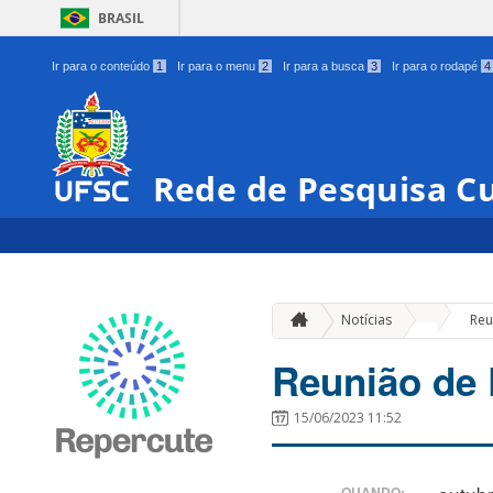
BRASIL
Ir para o conteúdo
1
Ir para o menu
2
Ir para a busca
3
Ir para o rodapé
4
Rede de Pesquisa Cu
»
Notícias
Reu
Reunião de
15/06/2023 11:52
QUANDO: