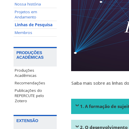
Nossa história
Projetos em
Andamento
Linhas de Pesquisa
Membros
PRODUÇÕES
ACADÊMICAS
Produções
Acadêmicas
Saiba mais sobre as linhas 
Recomendações
Publicações do
REPERCUTE pelo
Zotero
1. A formação de sujei
EXTENSÃO
2. O desenvolvimento 