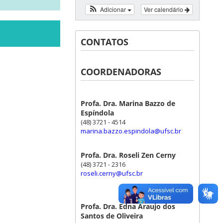
Adicionar
Ver calendário
CONTATOS
COORDENADORAS
Profa. Dra. Marina Bazzo de
Espíndola
(48) 3721 - 4514
marina.bazzo.espindola@ufsc.br
Profa. Dra. Roseli Zen Cerny
(48) 3721 - 2316
roseli.cerny@ufsc.br
Profa. Dra. Edna Araujo dos
Santos de Oliveira