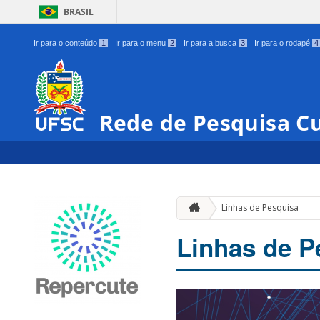
BRASIL
Ir para o conteúdo
1
Ir para o menu
2
Ir para a busca
3
Ir para o rodapé
4
Rede de Pesquisa Cu
Linhas de Pesquisa
Linhas de P