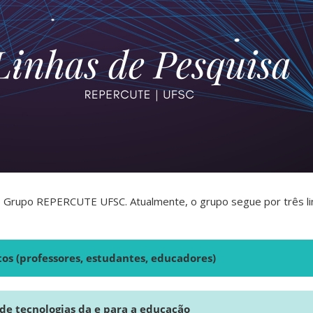
do Grupo REPERCUTE UFSC. Atualmente, o grupo segue por três li
tos (professores, estudantes, educadores)
de tecnologias da e para a educação