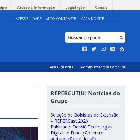
cipe
Acesso à informação
Legislação
Canais
ACESSIBILIDADE
ALTO CONTRASTE
MAPA DO SITE
Área Restrita
Administradores do Site
REPERCUTIU: Notícias do
Grupo
Seleção de Bolsistas de Extensão
– REPERCast 2026
Publicado: Dossiê Tecnologias
Digitais e Educação: entre
perturbações e desafios