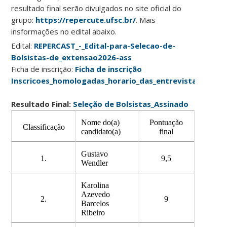
resultado final serão divulgados no site oficial do
grupo:
https://repercute.ufsc.br/
. Mais
insformações no edital abaixo.
Edital:
REPERCAST_-_Edital-para-Selecao-de-
Bolsistas-de_extensao2026-ass
Ficha de inscrição:
Ficha de inscrição
Inscricoes_homologadas_horario_das_entrevistas
Resultado Final:
Seleção de Bolsistas_Assinado
Nome do(a)
Pontuação
Classificação
candidato(a)
final
Gustavo
1.
9,5
Wendler
Karolina
Azevedo
2.
9
Barcelos
Ribeiro