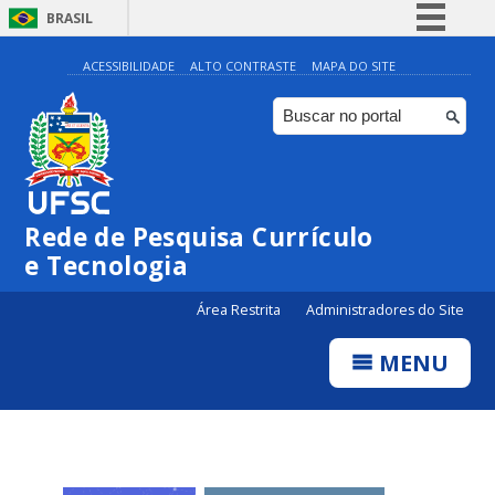
BRASIL
Simplifique!
ACESSIBILIDADE
ALTO CONTRASTE
MAPA DO SITE
Comunica BR
Participe
Acesso à informação
Legislação
Rede de Pesquisa Currículo
Canais
e Tecnologia
Área Restrita
Administradores do Site
MENU