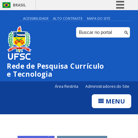
BRASIL
Simplifique!
ACESSIBILIDADE
ALTO CONTRASTE
MAPA DO SITE
Comunica BR
Participe
Acesso à informação
Legislação
Rede de Pesquisa Currículo
Canais
e Tecnologia
Área Restrita
Administradores do Site
MENU