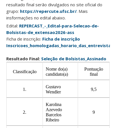
resultado final serão divulgados no site oficial do
grupo:
https://repercute.ufsc.br/
. Mais
insformações no edital abaixo.
Edital:
REPERCAST_-_Edital-para-Selecao-de-
Bolsistas-de_extensao2026-ass
Ficha de inscrição:
Ficha de inscrição
Inscricoes_homologadas_horario_das_entrevistas
Resultado Final:
Seleção de Bolsistas_Assinado
Nome do(a)
Pontuação
Classificação
candidato(a)
final
Gustavo
1.
9,5
Wendler
Karolina
Azevedo
2.
9
Barcelos
Ribeiro