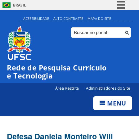
BRASIL
Simplifique!
ACESSIBILIDADE
ALTO CONTRASTE
MAPA DO SITE
Comunica BR
Participe
Acesso à informação
Legislação
Rede de Pesquisa Currículo
Canais
e Tecnologia
Área Restrita
Administradores do Site
MENU
Defesa Daniela Monteiro Will