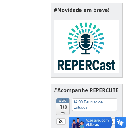
#Novidade em breve!
#Acompanhe REPERCUTE
AGO
14:00
Reunião de
10
Estudos
seg
Ver calendário