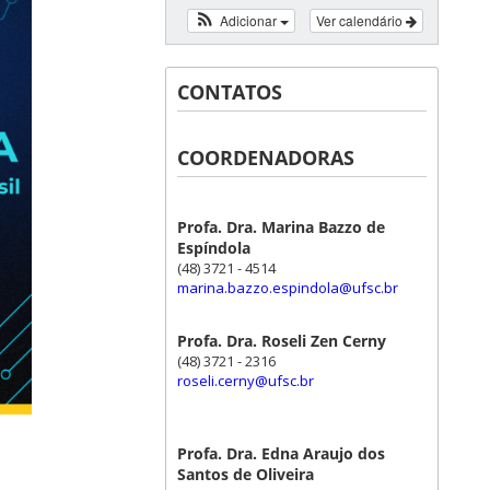
Adicionar
Ver calendário
CONTATOS
COORDENADORAS
Profa. Dra. Marina Bazzo de
Espíndola
(48) 3721 - 4514
marina.bazzo.espindola@ufsc.br
Profa. Dra. Roseli Zen Cerny
(48) 3721 - 2316
roseli.cerny@ufsc.br
Profa. Dra. Edna Araujo dos
Santos de Oliveira