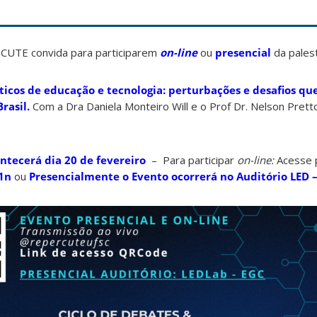
UTE convida para participarem
on-line
ou
presencial
da palest
íticos de educação e tecnologia:
perturbações e desafios qu
rasil.
Com a Dra Daniela Monteiro Will e o Prof Dr. Nelson Pretto
ntecerá dia 20 de fevereiro
– Para participar
on-line:
Acesse 
w1n
ou
Presencialmente o Evento ocorrerá no Auditório LED 