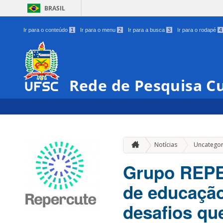
BRASIL
Ir para o conteúdo
1
Ir para o menu
2
Ir para a busca
3
Ir para o rodapé
4
Rede de Pesquisa Cu
Notícias
Uncategor
Grupo REPE
de educação
desafios qu