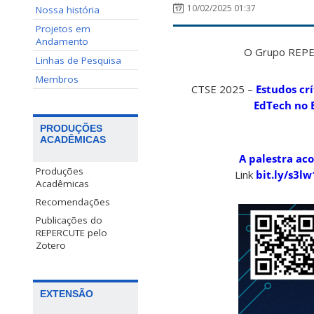
10/02/2025 01:37
Nossa história
Projetos em
Andamento
O Grupo REPEC
Linhas de Pesquisa
Membros
CTSE 2025 –
Estudos cr
EdTech no B
PRODUÇÕES
ACADÊMICAS
A palestra aco
Produções
Link
bit.ly/s3l
Acadêmicas
Recomendações
Publicações do
REPERCUTE pelo
Zotero
EXTENSÃO