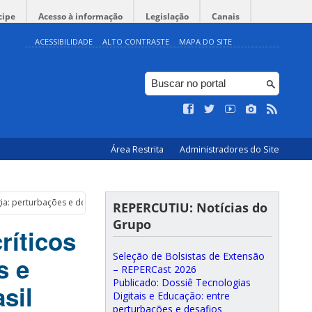
cipe
Acesso à informação
Legislação
Canais
ACESSIBILIDADE
ALTO CONTRASTE
MAPA DO SITE
Área Restrita
Administradores do Site
ia: perturbações e desafios que envolvem a EdTech no Brasil
REPERCUTIU: Notícias do
Grupo
íticos
Seleção de Bolsistas de Extensão
s e
– REPERCast 2026
Publicado: Dossiê Tecnologias
sil
Digitais e Educação: entre
perturbações e desafios