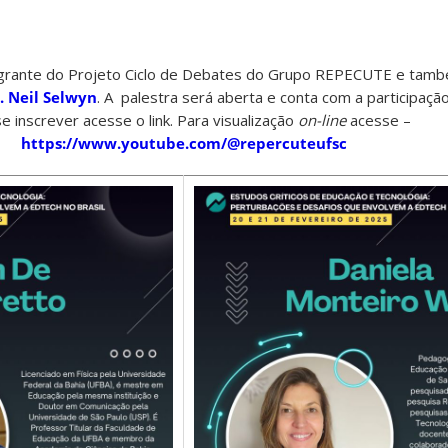
tegrante do Projeto Ciclo de Debates do Grupo REPECUTE e ta
. Neil Selwyn
. A palestra será aberta e conta com a participaçã
e inscrever acesse o link. Para visualização
on-line
acesse –
https://www.youtube.com/@repercuteufsc