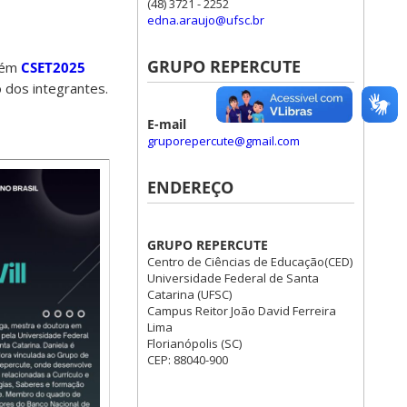
(48) 3721 - 2252
edna.araujo@ufsc.br
GRUPO REPERCUTE
mbém
CSET2025
o dos integrantes.
E-mail
gruporepercute@gmail.com
ENDEREÇO
GRUPO REPERCUTE
Centro de Ciências de Educação(CED)
Universidade Federal de Santa
Catarina (UFSC)
Campus Reitor João David Ferreira
Lima
Florianópolis (SC)
CEP: 88040-900