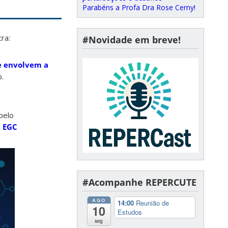
Parabéns a Profa Dra Rose Cerny!
ra:
#Novidade em breve!
e envolvem a
.
pelo
– EGC
#Acompanhe REPERCUTE
AGO
14:00
Reunião de
10
Estudos
seg